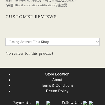
薰香、或稀釋作按摩使用。請勿直接塗在皮膚上。
英國
有機認證
*
UKsoil associationcertification
CUSTOMER REVIEWS
No review for this product
Store Location
About
Terms & Conditions
Return Policy
Payment：
Follow Us：