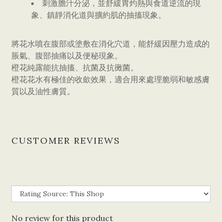
刺激膽汁分泌，並舒緩胃灼熱與食道逆流的現
象、鎮靜消化道與擴約肌的抽搐現象。
將花水噴在腹部或塗敷在消化穴道，能舒緩因壓力造成的
脹氣、腹部抽痛以及便秘現象。
橙花純露能抗抽搐、抗菌及抗黴菌。
橙花花水有極佳的收歛效果，適合用來處理脆弱和敏感膚
質以及油性膚質。
CUSTOMER REVIEWS
No review for this product