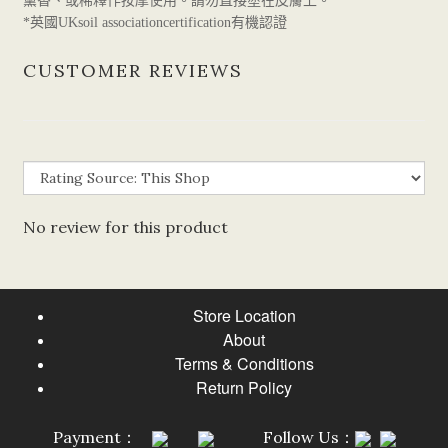
薰香、或稀釋作按摩使用。請勿直接塗在皮膚上。
英國
有機認證
*
UKsoil associationcertification
CUSTOMER REVIEWS
No review for this product
Store Location
About
Terms & Conditions
Return Policy
Payment：
Follow Us：