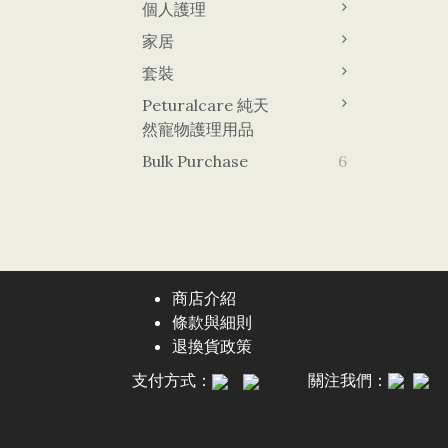
個人護理
家居
套裝
Peturalcare 純天
然寵物護理用品
Bulk Purchase
6
商店介紹
條款與細則
退換貨政策
支付方式：
關注我們：