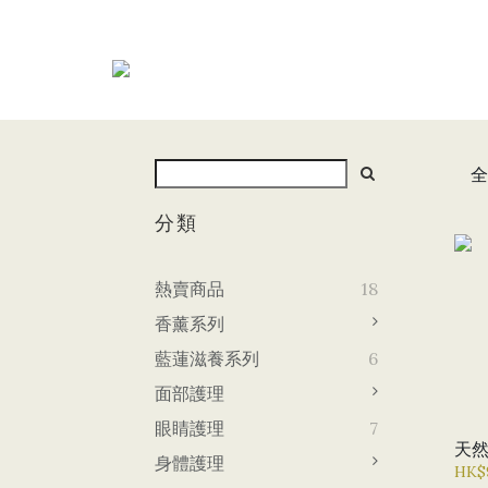
全
分類
熱賣商品
18
香薰系列
藍蓮滋養系列
6
面部護理
眼睛護理
7
天
身體護理
HK$