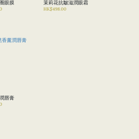
圈眼膜
茉莉花抗皺滋潤眼霜
0
HK$498.00
潤唇膏
0