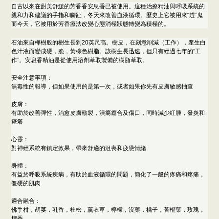
自古以來在甜美舒緩的芳香香安息香已被使用。這種治療精油與呼吸系統的
親和力和建議的手指和腳趾，冬天來改善血液循環。歷史上它被用來“趕”鬼
而今天，它被用於芳香療法改變心態消極狀態轉變為積極的。
石油來自樺樹般的樹生長到20英尺高。樹皮，在刻意削減（工作），產生白
色汁液而變成硬，脆，黃棕色樹脂。該樹生長迅速，但只有經過七年的“工
作”。安息香精油是從使用溶劑萃取製備的樹脂萃取。
安全注意事項：
無毒性的報導，但如果使用的是第一次，或者如果你先有皮膚敏感抽查
皮膚：
有助於改善彈性，治愈皮膚皸裂，潰瘍癒合及傷口，同時減少紅腫，發炎和
瘙癢
心靈：
對神經系統有鎮定效果，帶來舒適的沮喪和疲憊情緒
身體：
有益於呼吸系統疾病，有助於血液循環的問題，簡化了一般的疼痛和疼痛，
僵硬的肌肉
適合融合：
佛手柑，胡荽，乳香，杜松，薰衣草，檸檬，沒藥，橘子，苦橙葉，玫瑰，
檀香