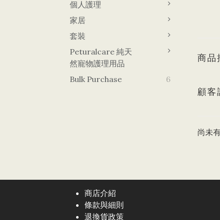
個人護理
家居
套裝
Peturalcare 純天
商品
然寵物護理用品
Bulk Purchase
6
顧客
尚未
商店介紹
條款與細則
退換貨政策