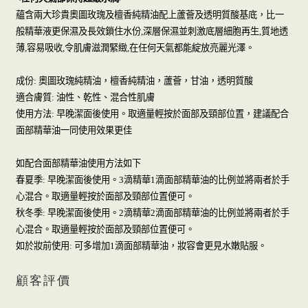
蘊含兩大珍貴奧圖玫瑰及檀香純精油配上蘆薈及透明質酸基底，比一
深層保濕並刺激底層細胞再生
質地透
般精華液更保濕及長效鎖住水份
,
,
薄
容易吸收
令肌膚滋潤緊緻
在任何天氣都能綻放亮麗光澤。
,
,
,
奧圖玫瑰純精油，檀香純精油，蘆薈，甘油，透明質酸
成份
:
油性、乾性、混合性肌膚
適合膚質
:
早晚潔面後使用。取適量輕按於面部及頸部位置，建議配合
使用方法
:
面部精華油一同使用效果更佳
如配合面部精華油使用方法如下
早晚潔面後使用。
滴精華
滴面部精華油的比例並將兩者於手
春夏季
:
3
1
心混合。取適量輕按於面部及頸部位置便可。
早晚潔面後使用。
滴精華
滴面部精華油的比例並將兩者於手
秋冬季
:
2
2
心混合。取適量輕按於面部及頸部位置便可。
可多增加
滴面部精華油，妝容會更見水嫩貼服。
如於妝前使用
:
1
顧客評價