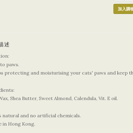
加入購
描述
tion:
 to paws.
lps protecting and moisturising your cats' paws and keep t
dients:
ax, Shea Butter, Sweet Almond, Calendula, Vit. E oil.
natural and no artificial chemicals.
 in Hong Kong.