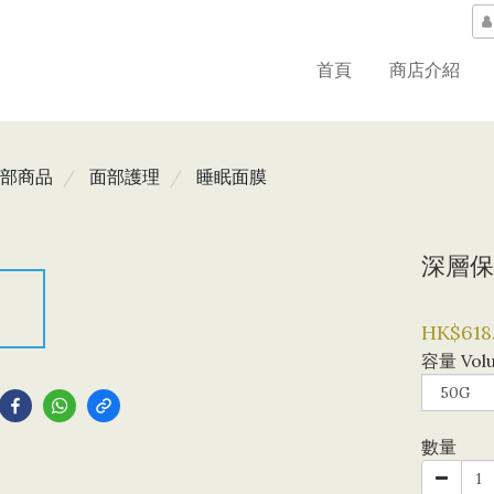
首頁
商店介紹
部商品
面部護理
睡眠面膜
深層保
HK$618
容量 Vol
到
數量