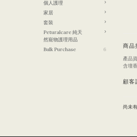
個人護理
家居
套裝
Peturalcare 純天
然寵物護理用品
商品
Bulk Purchase
6
產品
含壇香
顧客
尚未