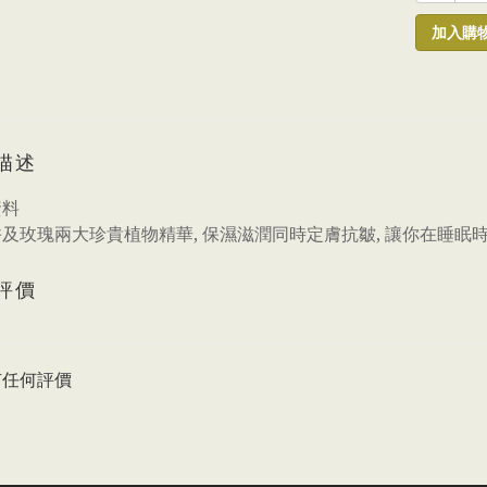
加入購
描述
資料
及玫瑰兩大珍貴植物精華, 保濕滋潤同時定膚抗皺, 讓你在睡眠
評價
有任何評價