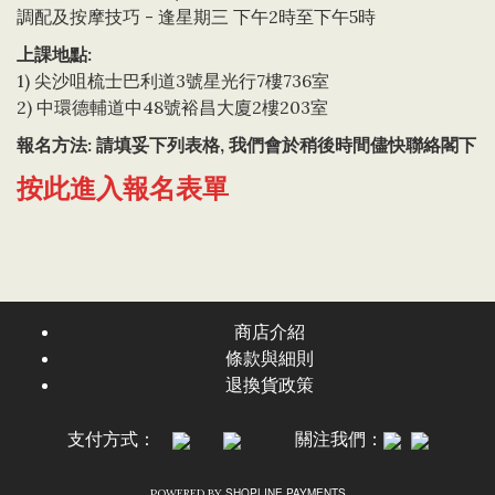
調配及按摩技巧 - 逢星期三 下午2時至下午5時
上課地點:
1) 尖沙咀梳士巴利道3號星光行7樓736室
2) 中環德輔道中48號裕昌大廈2樓203室
報名方法: 請填妥下列表格, 我們會於稍後時間儘快聯絡閣下
按此進入報名表單
商店介紹
條款與細則
退換貨政策
支付方式：
關注我們：
SHOPLINE PAYMENTS
POWERED BY