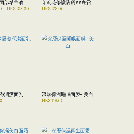
面部精華油
茉莉花修護防曬BB底霜
0 ~ HK$488.00
HK$428.00
滋潤潔面乳
深層保濕睡眠面膜- 美白
0
HK$618.00