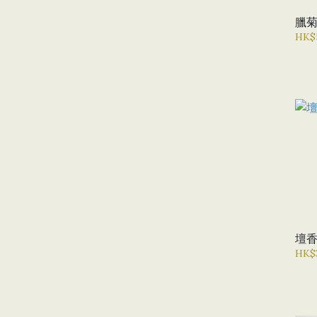
臘
HK$
壇
HK$3