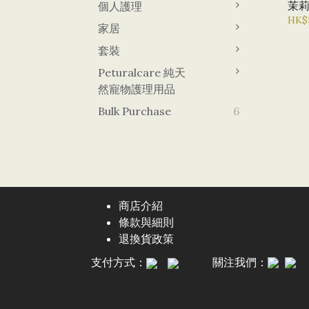
茉
個人護理
HK$
家居
套裝
Peturalcare 純天
然寵物護理用品
Bulk Purchase
6
商店介紹
條款與細則
退換貨政策
支付方式：
關注我們：