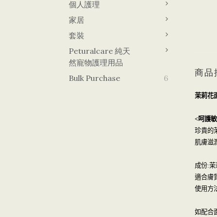
個人護理
家居
套裝
Peturalcare 純天
然寵物護理用品
商品
Bulk Purchase
6
茉莉花
呵護敏
<
珍貴的
肌膚滋
茉
成份
:
適合膚
使用方
如配合