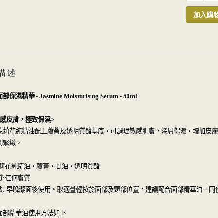
加入購
描述
面部保濕精華
- Jasmine Moisturising Serum - 50ml
感皮膚，極致保濕
>
茉莉花純精油配上蘆薈及透明質酸基底，可調理敏感肌膚，深層保濕，增加皮膚
潤緊緻。
莉花純精油，蘆薈，甘油，透明質酸
任何膚質
質
:
早晚潔面後使用。取適量輕按於面部及頸部位置，建議配合面部精華油一同
法
:
面部精華油使用方法如下