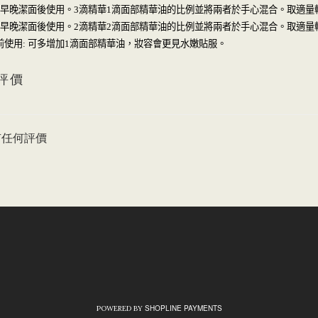
早晚潔面後使用。
滴精華
滴面部精華油的比例並將兩者於手心混合。取適量
3
1
早晚潔面後使用。
滴精華
滴面部精華油的比例並將兩者於手心混合。取適量
2
2
可多增加
滴面部精華油，妝容會更見水嫩貼服。
前使用
:
1
評價
有任何評價
SHOPLINE PAYMENTS
POWERED BY