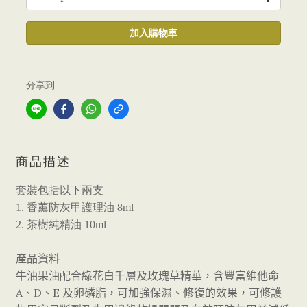
加入購物車
分享到
商品描述
套裝包括以下兩支
1. 香薰防灰甲護理油 8ml
2. 茶樹純精油 10ml
產品資料
牛油果油配合綠花白千層及玫瑰草精華，含豐富維他命
A
D
E
、
、
及卵磷脂，可加強保濕、修復的效果，可修護