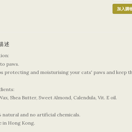
加入購
描述
tion:
 to paws.
lps protecting and moisturising your cats' paws and keep t
dients:
ax, Shea Butter, Sweet Almond, Calendula, Vit. E oil.
natural and no artificial chemicals.
 in Hong Kong.