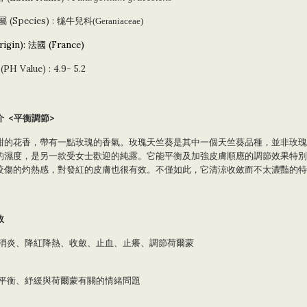
屬
(Species) :
牻牛兒科
(Geraniaceae)
rigin
)
:
法國
(
France
)
(
PH Value
)
: 4.9- 5.2
介
<
平衡調節
>
甜的花香，帶有一點玫瑰的香氣。玫瑰天竺葵是其中一個天竺葵品種，並非玫瑰
的濕度，是另一款受女士歡迎的純露。它能平衡及加強皮膚順應的調節效果特別
咬傷的灼熱感，對發紅的皮膚也很有效。不僅如此，它清涼收斂而不太濃豔的特
效
消炎、降紅降熱、收斂、止血、止癢、調節荷爾蒙
平衡、
紓緩與
荷爾蒙有關的情緒問題