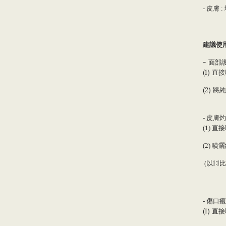
皮膚
-
:
建議使
-
面部護
(1) 直接
(2) 將
純
皮膚灼
-
直接
(1)
(2) 
1:1
(
以
比
傷口癒
-
(1) 直接