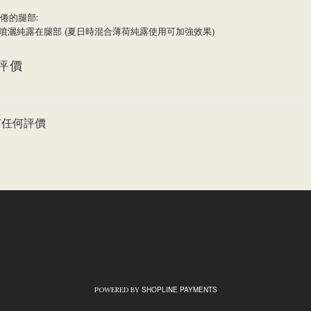
倦的腿部:
噴灑純露在
腿部 (夏日時混合薄荷
純露使用可加強效果
)
評價
有任何評價
SHOPLINE PAYMENTS
POWERED BY