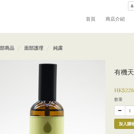
首頁
商店介紹
部商品
面部護理
純露
有機天
HK$228
數量
加入購