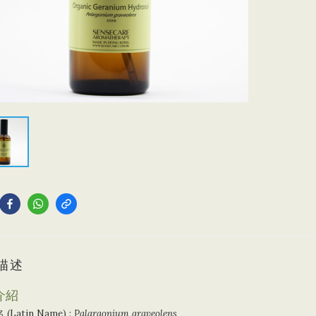
到
描述
介紹
名
(Latin
Name
)
:
Palargonium graveolens