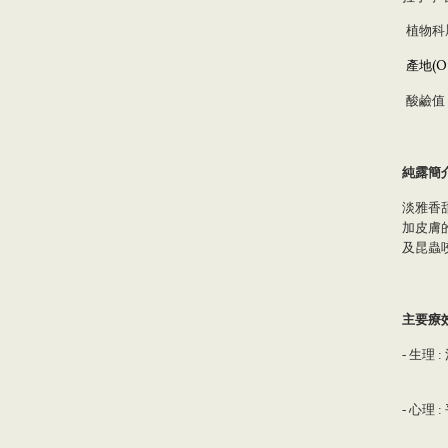
植物科
產地
(
O
酸鹼值
純露
簡
淡雅香
加皮膚
及昆蟲
主要療
生理
-
:
心理
-
: