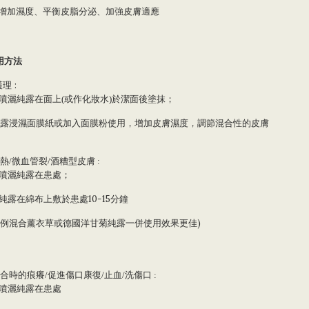
增加濕度、平衡皮脂分泌、加強皮膚適應
用方法
理 :
噴灑純露在面上
或作化妝水
於潔面後塗抹；
(
)
露
浸濕面膜紙或加入面膜粉使用，增加
皮膚濕度，調節混合性的皮膚
熱
微血管裂
酒糟型皮膚
/
/
:
噴灑純露在患處；
10-15
噴灑純露在綿布上敷於患處
分鐘
)
例混合薰衣草或德國洋甘菊純露一併使用效果更佳
合時的痕癢
促進傷口康復
止血
洗傷口
/
/
/
:
噴灑純露在患處