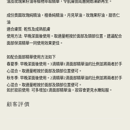
油及玫瑰果籽油等植物萃取精華，令肌膚由底層開始凍齡再生。
成份奧圖玫瑰純精油，檀香純精油，月見草油，玫瑰果籽油，甜杏仁
油
乾性及成熟肌膚
適合膚質
:
早晚潔面後使用。取適量輕按於面部及頸部位置，建議配合
使用方法
:
面部保濕精華一同使用效果更佳。
如配合面部精華使用方法如下
早晚潔面後使用。
滴精華
滴面部精華油的比例並將兩者於手
春夏季
:
3
1
心混合。取適量輕按於面部及頸部位置便可。
早晚潔面後使用。
滴精華
滴面部精華油的比例並將兩者於手
秋冬季
:
2
2
心混合。取適量輕按於面部及頸部位置便可。
可多增加
滴面部精華油，妝容會更見水嫩貼服。
如於妝前使用
:
1
顧客評價